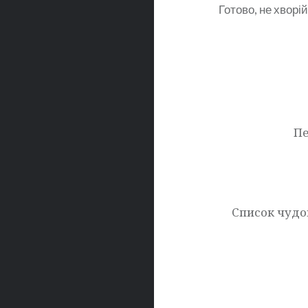
Готово, не хворі
Навігація
записів
Пе
Список чудо