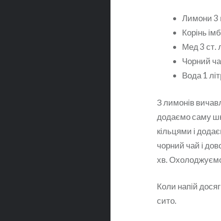
Лимони 3 
Корінь імб
Мед 3 ст. 
Чорний ча
Вода 1 літ
З лимонів вичав
додаємо саму шк
кільцями і дода
чорний чай і дов
хв. Охолоджуємо
Коли напій дося
сито.