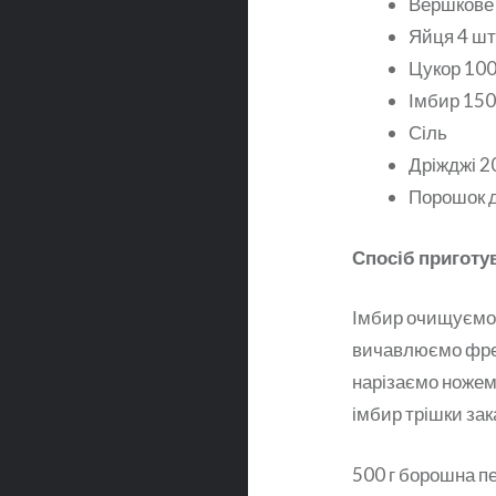
Вершкове 
Яйця 4 шт
Цукор 100
Імбир 150
Сіль
Дріжджі 20
Порошок д
Спосіб приготу
Імбир очищуємо в
вичавлюємо фре
нарізаємо ножем 
імбир трішки за
500 г борошна п