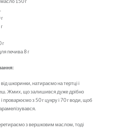
масло 150 г
.
 г
 г
 г
ля печива 8 г
вання:
ід шкоринки, натираємо на тертці і
ш. Жмих, що залишився дуже дрібно
і проварюємо з 50 г цукру і 70 г води, щоб
карамелізувався.
еретираємо з вершковим маслом, тоді