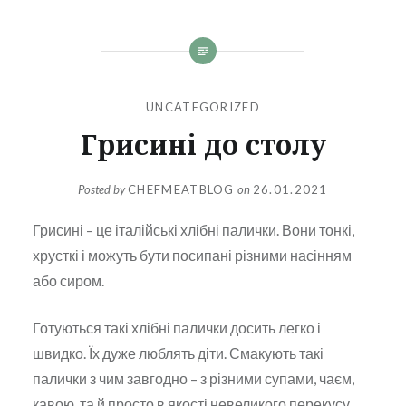
UNCATEGORIZED
Грисині до столу
Posted by
CHEFMEATBLOG
on
26.01.2021
Грисині – це італійські хлібні палички. Вони тонкі,
хрусткі і можуть бути посипані різними насінням
або сиром.
Готуються такі хлібні палички досить легко і
швидко. Їх дуже люблять діти. Смакують такі
палички з чим завгодно – з різними супами, чаєм,
кавою, та й просто в якості невеликого перекусу.