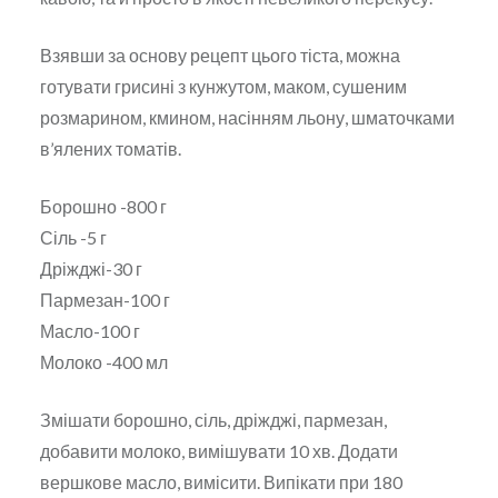
Взявши за основу рецепт цього тіста, можна
готувати грисині з кунжутом, маком, сушеним
розмарином, кмином, насінням льону, шматочками
в’ялених томатів.
Борошно -800 г
Сіль -5 г
Дріжджі-30 г
Пармезан-100 г
Масло-100 г
Молоко -400 мл
Змішати борошно, сіль, дріжджі, пармезан,
добавити молоко, вимішувати 10 хв. Додати
вершкове масло, вимісити. Випікати при 180