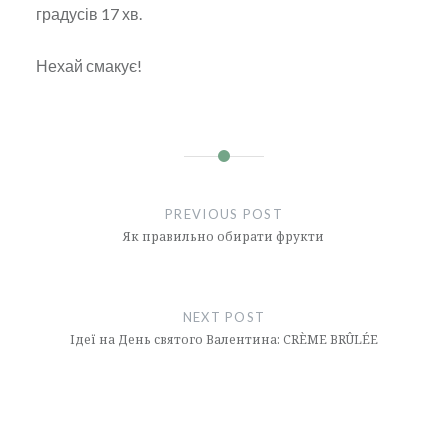
градусів 17 хв.
Нехай смакує!
Навігація
записів
PREVIOUS POST
Як правильно обирати фрукти
NEXT POST
Ідеї ​​на День святого Валентина: CRÈME BRÛLÉE